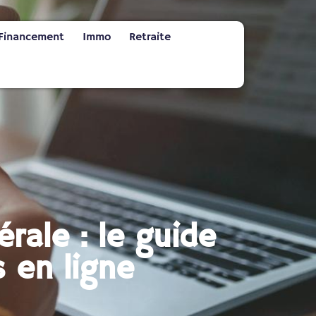
Financement
Immo
Retraite
rale : le guide
 en ligne