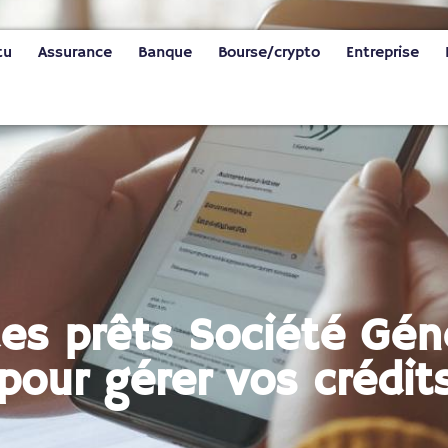
tu
Assurance
Banque
Bourse/crypto
Entreprise
es prêts Société Géné
pour gérer vos crédits