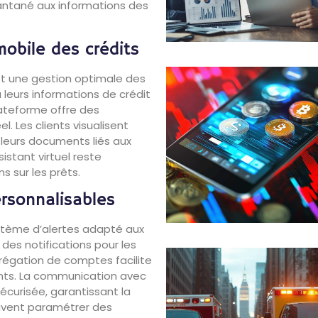
tantané aux informations des
obile des crédits
et une gestion optimale des
à leurs informations de crédit
lateforme offre des
. Les clients visualisent
 leurs documents liés aux
istant virtuel reste
s sur les prêts.
ersonnalisables
ystème d’alertes adapté aux
 des notifications pour les
agrégation de comptes facilite
nts. La communication avec
écurisée, garantissant la
euvent paramétrer des